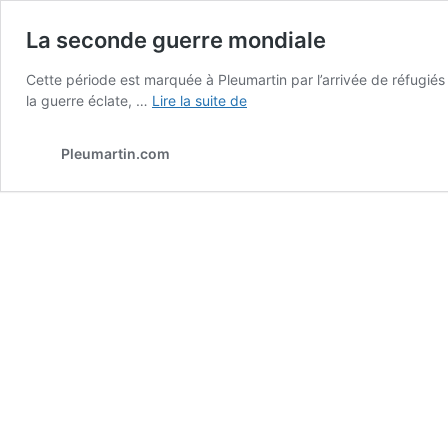
La seconde guerre mondiale
Cette période est marquée à Pleumartin par l’arrivée de réfugiés
La
la guerre éclate, …
Lire la suite de
seconde
guerre
Pleumartin.com
mondiale